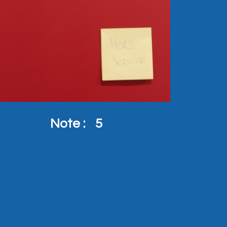
Note :
5