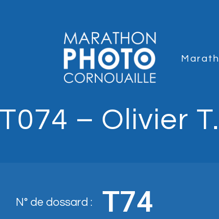
Marat
T074 – Olivier T
T74
N° de dossard :