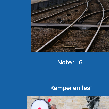
Note :
6
Kemper en fest