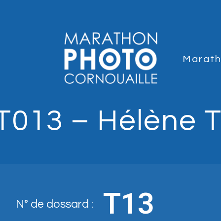
Marat
T013 – Hélène T
T13
N° de dossard :