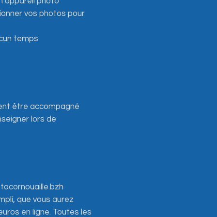
un appareil photo
isionner vos photos pour
ucun temps
ement être accompagné
nseigner lors de
otocornouaille.bzh
empli, que vous aurez
uros en ligne. Toutes les