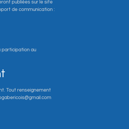
ront publiées sur le site
upport de communication :
 participation au
nt
ent. Tout renseignement
otogabericois@gmail.com