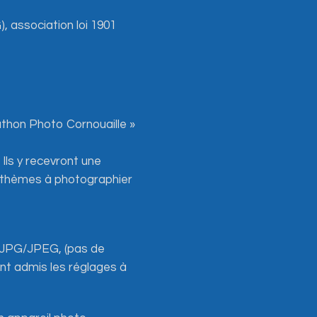
, association loi 1901
thon Photo Cornouaille »
. Ils y recevront une
s thèmes à photographier
t JPG/JPEG, (pas de
ont admis les réglages à