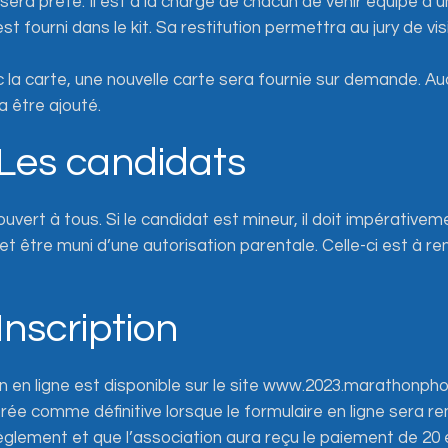
era prêté. Il est à la charge de chacun de venir équipé d’
t fourni dans le kit. Sa restitution permettra au jury de v
 la carte, une nouvelle carte sera fournie sur demande. A
 être ajouté.
– Les candidats
vert à tous. Si le candidat est mineur, il doit impérativ
 être muni d’une autorisation parentale. Celle-ci est à re
 Inscription
on en ligne est disponible sur le site www.2023.marathonph
érée comme définitive lorsque le formulaire en ligne sera r
èglement et que l’association aura reçu le paiement de 20 e